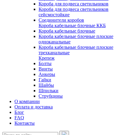
Короба для подвеса светильников
Короба для подвеса светильников
сейсмостойкие
Соединители коробов
Короба кабельные блочные ККБ
Короба кабельные блочные
Короба кабельные блочные плоские
одноканальные
Короба кабельные блочные плоские
трехканальные
Крепеж
Болты
Винты
Анкеры
Гайки
Шайбы
Шпильки
Струбцины
О компании
Оплата и доставка
Блог
FAQ
Контакты