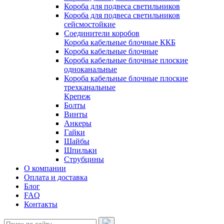
Короба для подвеса светильников
Короба для подвеса светильников
сейсмостойкие
Соединители коробов
Короба кабельные блочные ККБ
Короба кабельные блочные
Короба кабельные блочные плоские
одноканальные
Короба кабельные блочные плоские
трехканальные
Крепеж
Болты
Винты
Анкеры
Гайки
Шайбы
Шпильки
Струбцины
О компании
Оплата и доставка
Блог
FAQ
Контакты