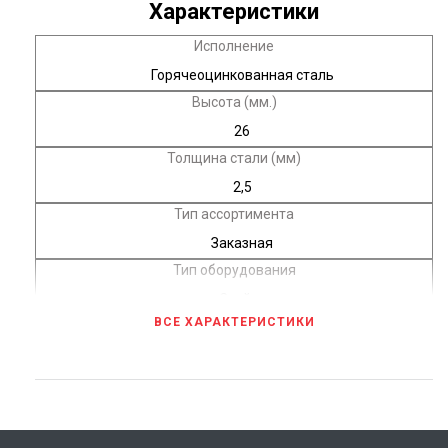
Характеристики
Исполнение
Горячеоцинкованная сталь
Высота (мм.)
26
Толщина стали (мм)
2,5
Тип ассортимента
Заказная
Тип оборудования
Стойка
ВСЕ ХАРАКТЕРИСТИКИ
Страна происхождения
Россия
Соответствие нормам
ТУ 3449-001-96667660-2007
Максимальный срок поставки (дни)