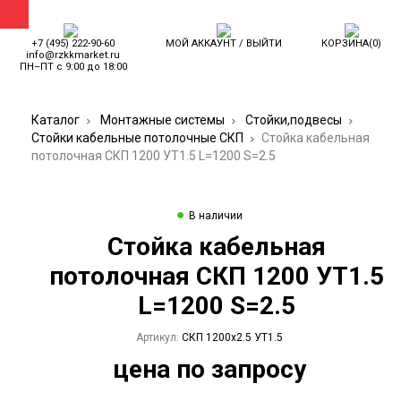
+7 (495) 222-90-60
МОЙ АККАУНТ
/
ВЫЙТИ
КОРЗИНА(0)
info@rzkkmarket.ru
ПН–ПТ с 9:00 до 18:00
+7 (495) 222-90-60
Каталог
Монтажные системы
Стойки,подвесы
info@rzkkmarket.ru
Стойки кабельные потолочные СКП
Стойка кабельная
ПН–ПТ с 9:00 до 18:00
потолочная СКП 1200 УТ1.5 L=1200 S=2.5
Официальный
партнер РЗКК
Стойка кабельная
потолочная СКП 1200 УТ1.5
Вход /
Регистрация
L=1200 S=2.5
Корзина(0)
Артикул:
СКП 1200х2.5 УТ1.5
цена по запросу
КАТАЛОГ