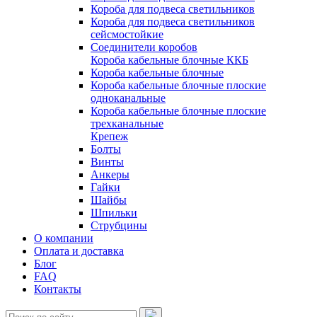
Короба для подвеса светильников
Короба для подвеса светильников
сейсмостойкие
Соединители коробов
Короба кабельные блочные ККБ
Короба кабельные блочные
Короба кабельные блочные плоские
одноканальные
Короба кабельные блочные плоские
трехканальные
Крепеж
Болты
Винты
Анкеры
Гайки
Шайбы
Шпильки
Струбцины
О компании
Оплата и доставка
Блог
FAQ
Контакты