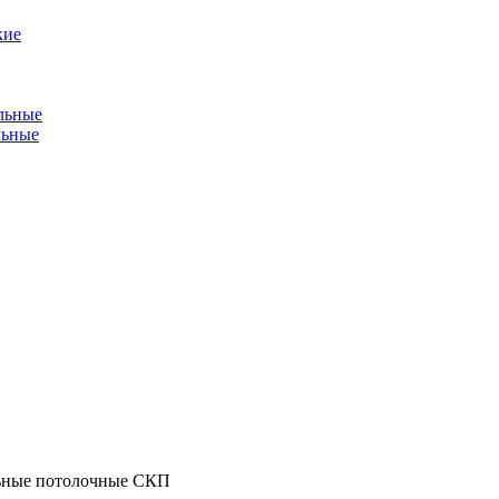
кие
льные
льные
ьные потолочные СКП