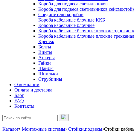
Короба для подвеса светильников
Короба для подвеса светильников сейсмостой
Соединители коробов
Короба кабельные блочные ККБ
Короба кабельные блочные
Короба кабельные блочные плоские однокана
Короба кабельные блочные плоские трехкана
Крепеж
Болты
Винты
Анкеры
Гайки
Шайбы
Шпильки
Струбцины
О компании
Оплата и доставка
Блог
FAQ
Контакты
Каталог
Монтажные системы
Стойки,подвесы
Стойки кабел